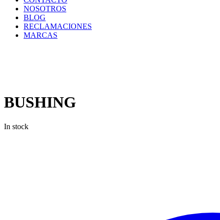
NOSOTROS
BLOG
RECLAMACIONES
MARCAS
Inicio
/
Componentes
y
Accesorios
/
Repuestos
/
BUSHING
BUSHING
In stock