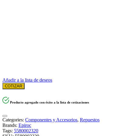
Añadir a la lista de deseos
COTIZAR
Producto agregado con éxito a la lista de cotizaciones
Categories:
Componentes y Accesorios
,
Repuestos
Brands:
Epiroc
Tags:
5580002320