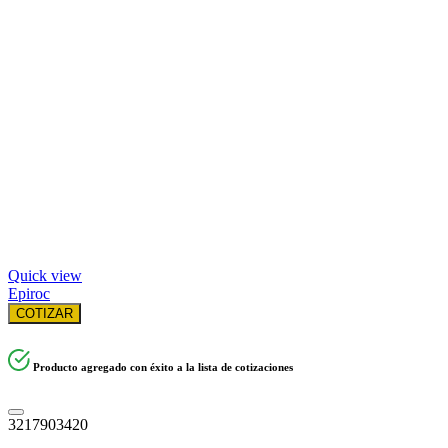
Quick view
Epiroc
COTIZAR
Producto agregado con éxito a la lista de cotizaciones
3217903420