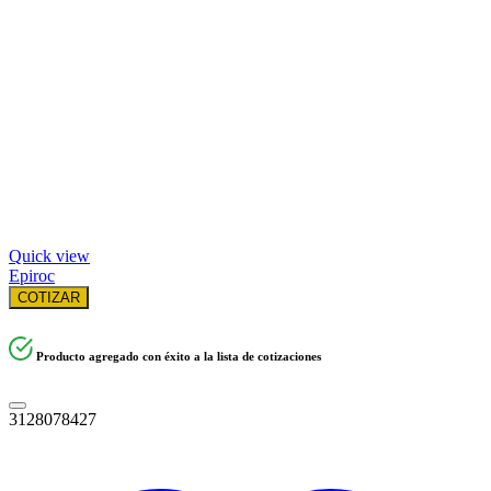
Quick view
Epiroc
COTIZAR
Producto agregado con éxito a la lista de cotizaciones
3128078427