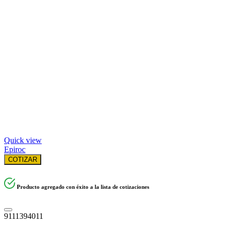
Quick view
Epiroc
COTIZAR
Producto agregado con éxito a la lista de cotizaciones
9111394011