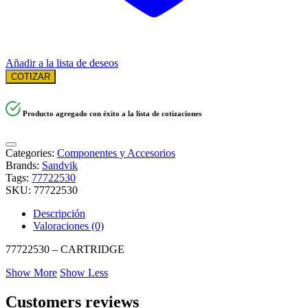
Añadir a la lista de deseos
COTIZAR
Producto agregado con éxito a la lista de cotizaciones
Categories:
Componentes y Accesorios
Brands:
Sandvik
Tags:
77722530
SKU:
77722530
Descripción
Valoraciones (0)
77722530 – CARTRIDGE
Show More
Show Less
Customers reviews