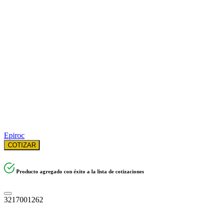
Epiroc
COTIZAR
Producto agregado con éxito a la lista de cotizaciones
3217001262