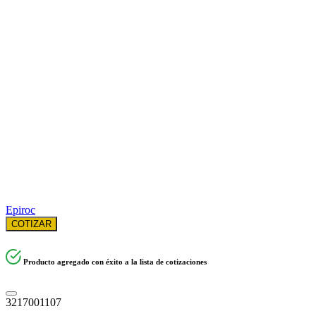
Epiroc
COTIZAR
Producto agregado con éxito a la lista de cotizaciones
3217001107