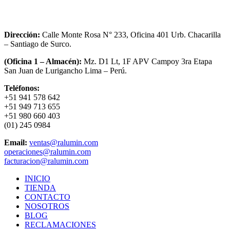
Dirección:
Calle Monte Rosa N° 233, Oficina 401 Urb. Chacarilla
– Santiago de Surco.
(Oficina 1 – Almacén):
Mz. D1 Lt, 1F APV Campoy 3ra Etapa
San Juan de Lurigancho Lima – Perú.
Teléfonos:
+51 941 578 642
+51 949 713 655
+51 980 660 403
(01) 245 0984
Email:
ventas@ralumin.com
operaciones@ralumin.com
facturacion@ralumin.com
INICIO
TIENDA
CONTACTO
NOSOTROS
BLOG
RECLAMACIONES