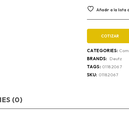
Añadir a la lista
COTIZAR
CATEGORIES:
Comp
BRANDS:
Deutz
TAGS:
01182067
SKU:
01182067
ES (0)