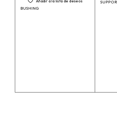
Añadir a la lista de deseos
SUPPOR
BUSHING
os