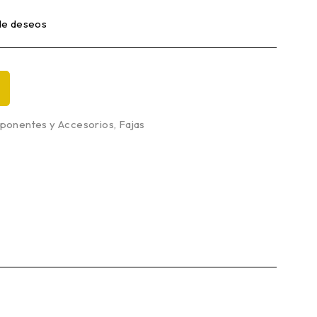
 de deseos
onentes y Accesorios
,
Fajas