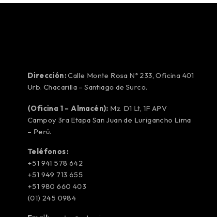
Dirección:
Calle Monte Rosa N° 233, Oficina 401
Urb. Chacarilla – Santiago de Surco.
(Oficina 1 – Almacén):
Mz. D1 Lt, 1F APV
Campoy 3ra Etapa San Juan de Lurigancho Lima
– Perú.
Teléfonos:
+51 941 578 642
+51 949 713 655
+51 980 660 403
(01) 245 0984