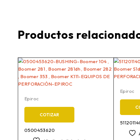
Productos relacionad
Epiroc
Epiroc
C
COTIZAR
5112011
0500453620