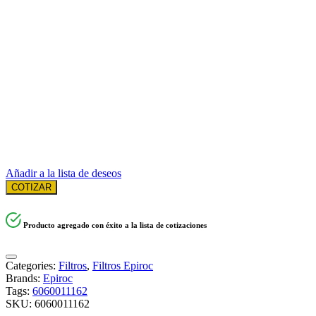
Añadir a la lista de deseos
COTIZAR
Producto agregado con éxito a la lista de cotizaciones
Categories:
Filtros
,
Filtros Epiroc
Brands:
Epiroc
Tags:
6060011162
SKU:
6060011162