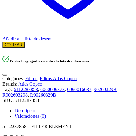
Añadir a la lista de deseos
COTIZAR
Producto agregado con éxito a la lista de cotizaciones
Categories:
Filtros
,
Filtros Atlas Copco
Brands:
Atlas Copco
Tags:
5112287858
,
6060006878
,
6060016687
,
90260329B
,
R902603298
,
R90260329B
SKU:
5112287858
Descripción
Valoraciones (0)
5112287858 – FILTER ELEMENT