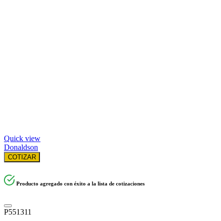
Quick view
Donaldson
COTIZAR
Producto agregado con éxito a la lista de cotizaciones
P551311