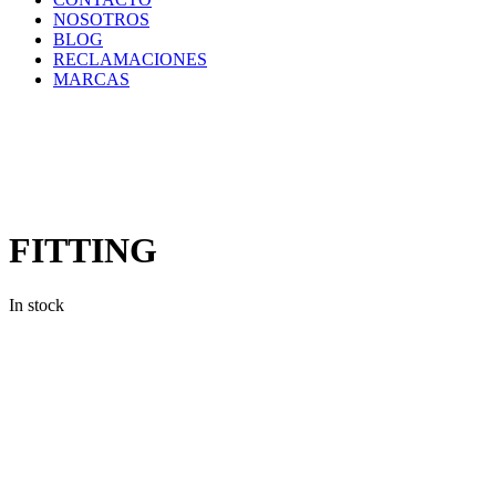
NOSOTROS
BLOG
RECLAMACIONES
MARCAS
Inicio
/
Componentes
y
Accesorios
/
Repuestos
/
FITTING
FITTING
In stock