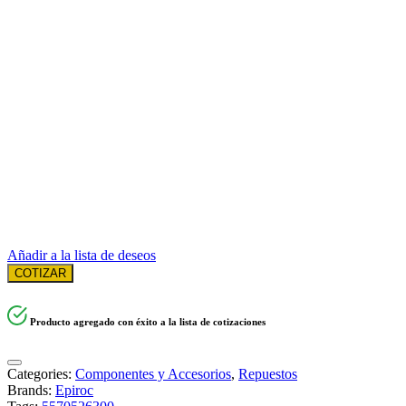
Añadir a la lista de deseos
COTIZAR
Producto agregado con éxito a la lista de cotizaciones
Categories:
Componentes y Accesorios
,
Repuestos
Brands:
Epiroc