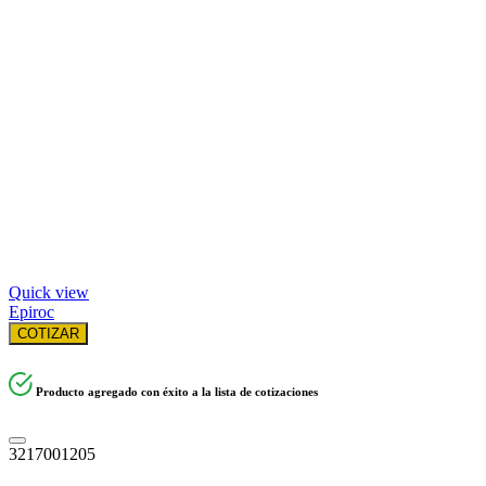
Quick view
Epiroc
COTIZAR
Producto agregado con éxito a la lista de cotizaciones
3217001205