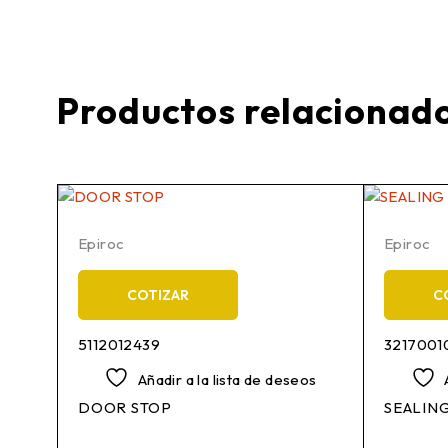
Productos relacionad
Epiroc
Epiroc
COTIZAR
C
5112012439
3217001
os
Añadir a la lista de deseos
DOOR STOP
SEALIN