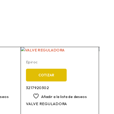
Epiroc
Epiro
COTIZAR
3217920302
5112
deseos
Añadir a la lista de deseos
VALVE REGULADORA
GAS