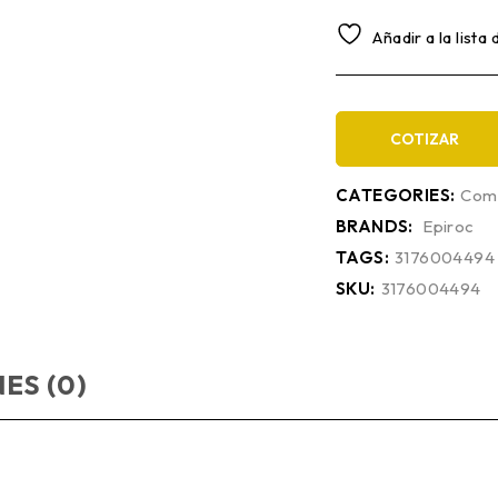
Añadir a la lista
COTIZAR
CATEGORIES:
Comp
BRANDS:
Epiroc
TAGS:
3176004494
SKU:
3176004494
ES (0)