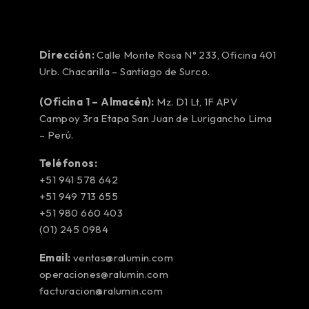
Dirección:
Calle Monte Rosa N° 233, Oficina 401
Urb. Chacarilla – Santiago de Surco.
(Oficina 1 – Almacén):
Mz. D1 Lt, 1F APV
Campoy 3ra Etapa San Juan de Lurigancho Lima
– Perú.
Teléfonos:
+51 941 578 642
+51 949 713 655
+51 980 660 403
(01) 245 0984
Email:
ventas@ralumin.com
operaciones@ralumin.com
facturacion@ralumin.com