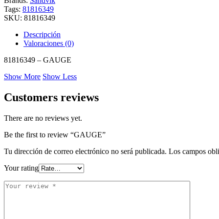
Brands:
Sandvik
Tags:
81816349
SKU:
81816349
Descripción
Valoraciones (0)
81816349 – GAUGE
Show More
Show Less
Customers reviews
There are no reviews yet.
Be the first to review “GAUGE”
Tu dirección de correo electrónico no será publicada.
Los campos obli
Your rating