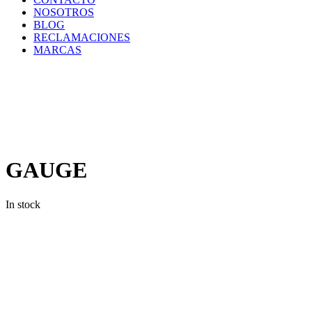
NOSOTROS
BLOG
RECLAMACIONES
MARCAS
Inicio
/
Componentes
y
Accesorios
/
Repuestos
/
GAUGE
GAUGE
In stock