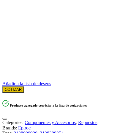
Añadir a la lista de deseos
COTIZAR
Producto agregado con éxito a la lista de cotizaciones
Categories:
Componentes y Accesorios
,
Repuestos
Brands:
Epiroc