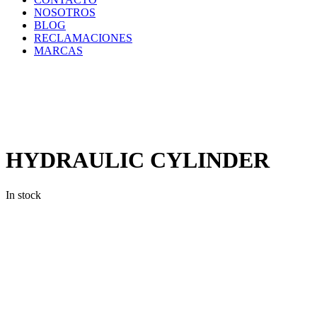
NOSOTROS
BLOG
RECLAMACIONES
MARCAS
Inicio
/
Componentes
y
Accesorios
/
Repuestos
/
HYDRAULIC
CYLINDER
HYDRAULIC CYLINDER
In stock