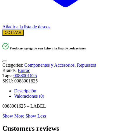
Añadir a la lista de deseos
COTIZAR
Producto agregado con éxito a la lista de cotizaciones
Categories:
Componentes y Accesorios
,
Repuestos
Brands:
Epiroc
Tags:
0088001625
SKU:
0088001625
Descripción
Valoraciones (0)
0088001625 – LABEL
Show More
Show Less
Customers reviews