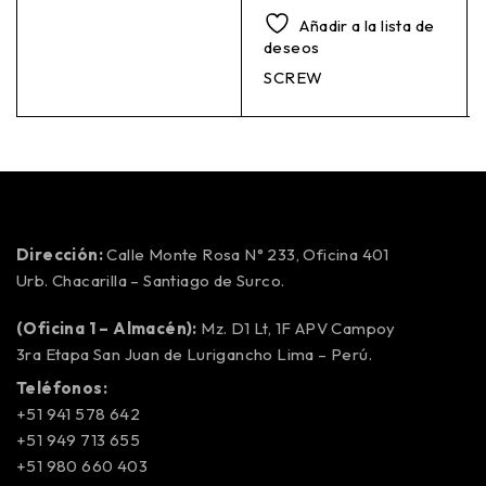
Añadir a la lista de
deseos
SCREW
Dirección:
Calle Monte Rosa N° 233, Oficina 401
Urb. Chacarilla – Santiago de Surco.
(Oficina 1 – Almacén):
Mz. D1 Lt, 1F APV Campoy
3ra Etapa San Juan de Lurigancho Lima – Perú.
Teléfonos:
+51 941 578 642
+51 949 713 655
+51 980 660 403