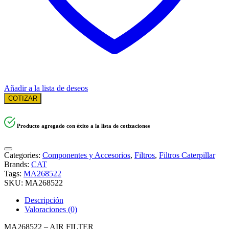
Añadir a la lista de deseos
COTIZAR
Producto agregado con éxito a la lista de cotizaciones
Categories:
Componentes y Accesorios
,
Filtros
,
Filtros Caterpillar
Brands:
CAT
Tags:
MA268522
SKU:
MA268522
Descripción
Valoraciones (0)
MA268522 – AIR FILTER