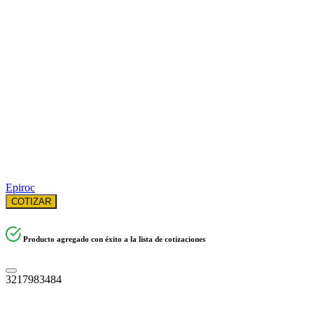
Epiroc
COTIZAR
Producto agregado con éxito a la lista de cotizaciones
3217983484