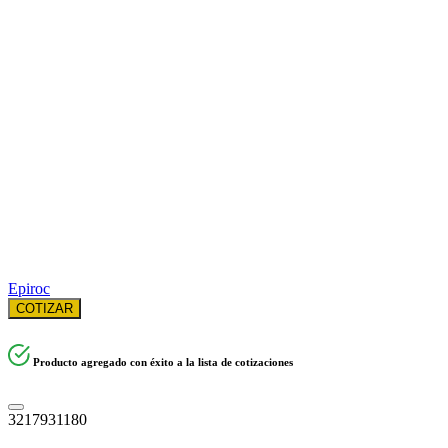
Epiroc
COTIZAR
Producto agregado con éxito a la lista de cotizaciones
3217931180