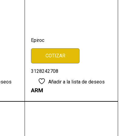
Epiroc
COTIZAR
3128242708
deseos
Añadir a la lista de deseos
ARM