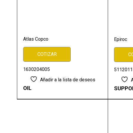
Atlas Copco
Epiroc
COTIZAR
C
1630204005
5112011
Añadir a la lista de deseos
A
OIL
SUPPO