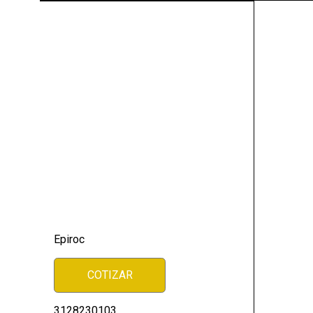
Epiroc
COTIZAR
3128230103