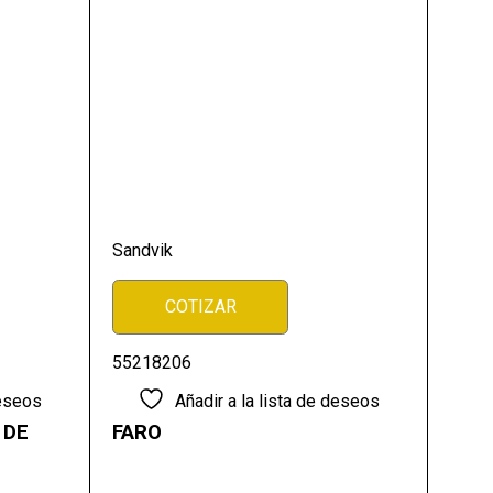
Sandvik
COTIZAR
55218206
deseos
Añadir a la lista de deseos
 DE
FARO