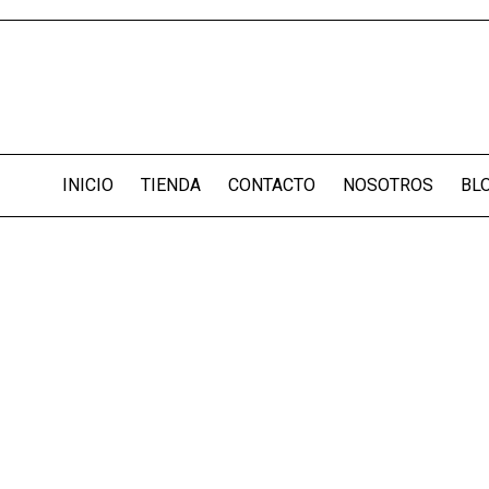
INICIO
TIENDA
CONTACTO
NOSOTROS
BL
Inicio
/
Componentes
y Accesorios
/
NUT