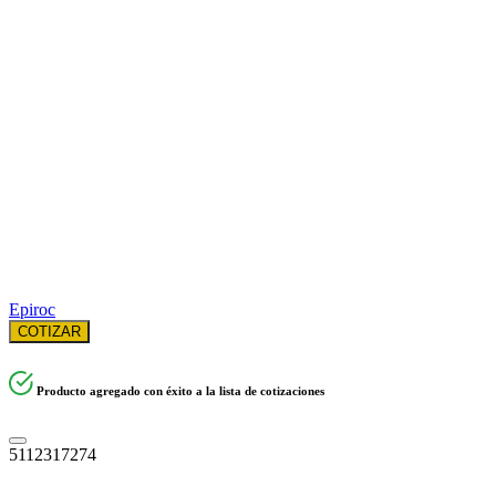
Epiroc
COTIZAR
Producto agregado con éxito a la lista de cotizaciones
5112317274