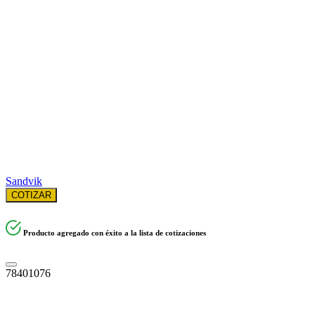
Sandvik
COTIZAR
Producto agregado con éxito a la lista de cotizaciones
78401076