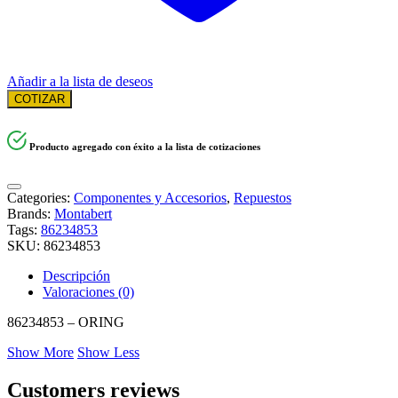
Añadir a la lista de deseos
COTIZAR
Producto agregado con éxito a la lista de cotizaciones
Categories:
Componentes y Accesorios
,
Repuestos
Brands:
Montabert
Tags:
86234853
SKU:
86234853
Descripción
Valoraciones (0)
86234853 – ORING
Show More
Show Less
Customers reviews