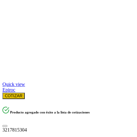
Quick view
Epiroc
COTIZAR
Producto agregado con éxito a la lista de cotizaciones
3217815304