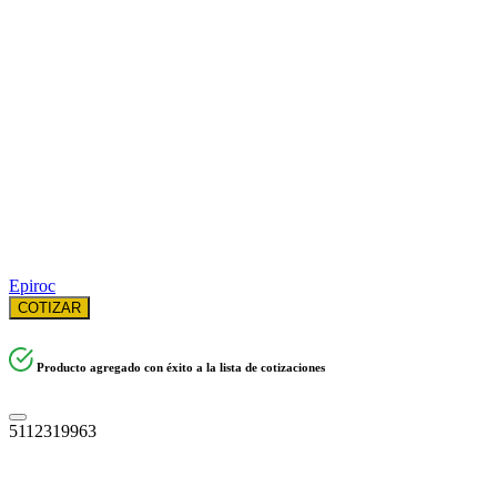
Epiroc
COTIZAR
Producto agregado con éxito a la lista de cotizaciones
5112319963