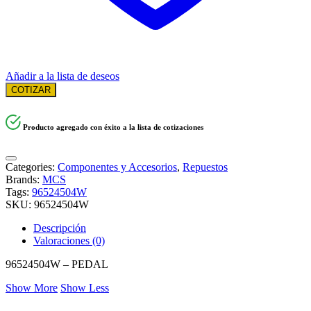
Añadir a la lista de deseos
COTIZAR
Producto agregado con éxito a la lista de cotizaciones
Categories:
Componentes y Accesorios
,
Repuestos
Brands:
MCS
Tags:
96524504W
SKU:
96524504W
Descripción
Valoraciones (0)
96524504W – PEDAL
Show More
Show Less