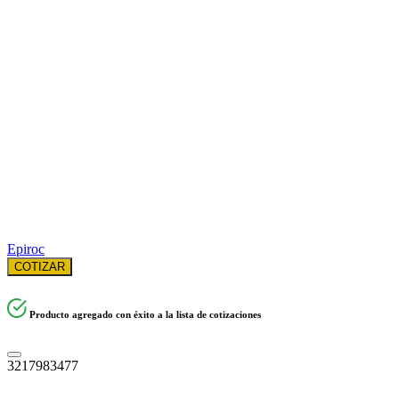
Epiroc
COTIZAR
Producto agregado con éxito a la lista de cotizaciones
3217983477