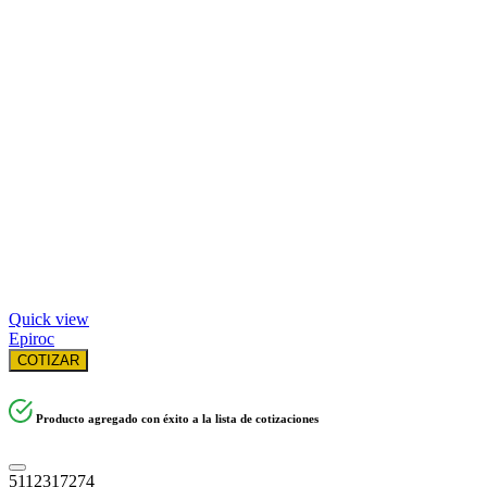
Quick view
Epiroc
COTIZAR
Producto agregado con éxito a la lista de cotizaciones
5112317274