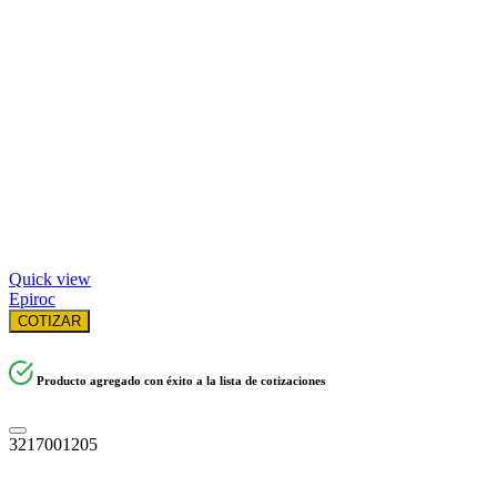
Quick view
Epiroc
COTIZAR
Producto agregado con éxito a la lista de cotizaciones
3217001205