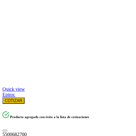
Quick view
Epiroc
COTIZAR
Producto agregado con éxito a la lista de cotizaciones
5500682700