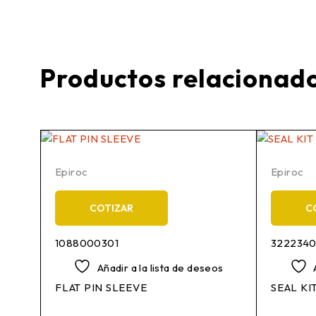
Productos relacionad
Epiroc
Epiroc
COTIZAR
C
1088000301
322234
os
Añadir a la lista de deseos
FLAT PIN SLEEVE
SEAL KI