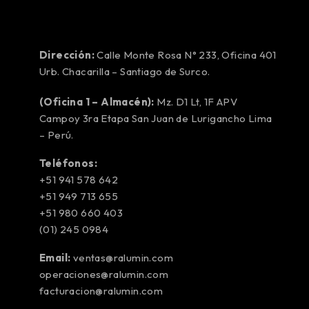
Dirección:
Calle Monte Rosa N° 233, Oficina 401
Urb. Chacarilla – Santiago de Surco.
(Oficina 1 – Almacén):
Mz. D1 Lt, 1F APV
Campoy 3ra Etapa San Juan de Lurigancho Lima
– Perú.
Teléfonos:
+51 941 578 642
+51 949 713 655
+51 980 660 403
(01) 245 0984
Email:
ventas@ralumin.com
operaciones@ralumin.com
facturacion@ralumin.com