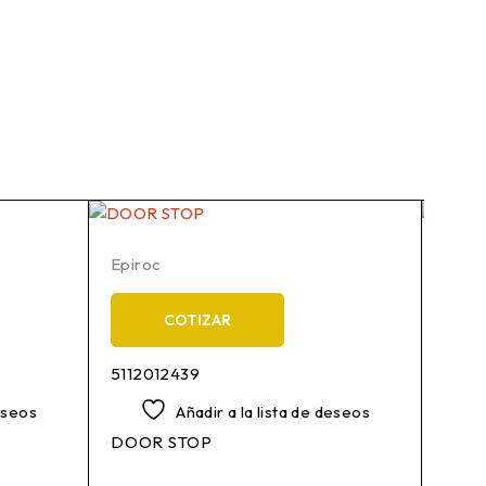
Epiroc
Epiro
COTIZAR
5112012439
3115
deseos
Añadir a la lista de deseos
DOOR STOP
WEA