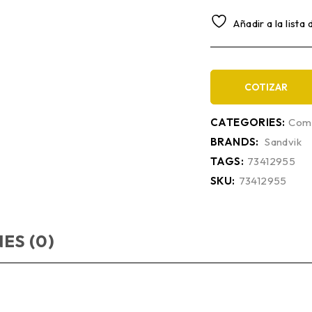
Añadir a la lista
COTIZAR
CATEGORIES:
Comp
BRANDS:
Sandvik
TAGS:
73412955
SKU:
73412955
ES (0)