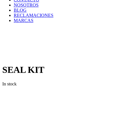
NOSOTROS
BLOG
RECLAMACIONES
MARCAS
Inicio
/
Componentes
y
Accesorios
/
Repuestos
/
SEAL
KIT
SEAL KIT
In stock