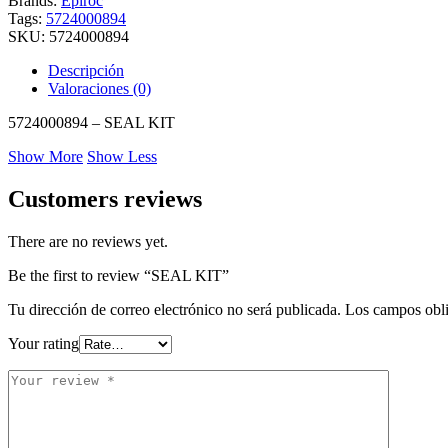
Brands:
Epiroc
Tags:
5724000894
SKU:
5724000894
Descripción
Valoraciones (0)
5724000894 – SEAL KIT
Show More
Show Less
Customers reviews
There are no reviews yet.
Be the first to review “SEAL KIT”
Tu dirección de correo electrónico no será publicada.
Los campos obli
Your rating