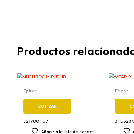
Productos relacionad
Epiroc
Epiroc
COTIZAR
C
3217001107
3115328
os
Añadir a la lista de deseos