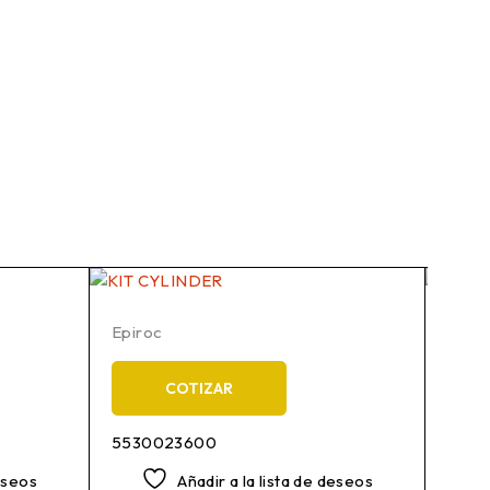
Epiroc
Epiro
COTIZAR
5530023600
3217
deseos
Añadir a la lista de deseos