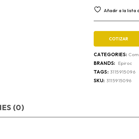
Añadir a la lista
COTIZAR
CATEGORIES:
Comp
BRANDS:
Epiroc
TAGS:
3115915096
SKU:
3115915096
ES (0)