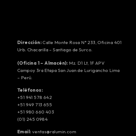
Dirección:
Calle Monte Rosa N° 233, Oficina 401
Urb. Chacarilla – Santiago de Surco.
(Oficina 1 – Almacén):
Mz. D1 Lt, 1F APV
Campoy 3ra Etapa San Juan de Lurigancho Lima
– Perú.
Teléfonos:
+51 941 578 642
+51 949 713 655
+51 980 660 403
(01) 245 0984
Email:
ventas@ralumin.com