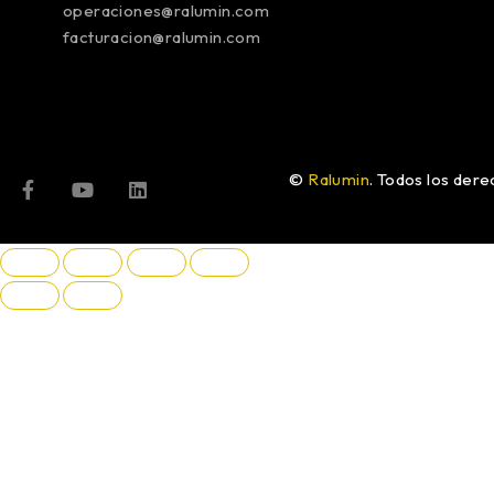
operaciones@ralumin.com
facturacion@ralumin.com
©
Ralumin
. Todos los der