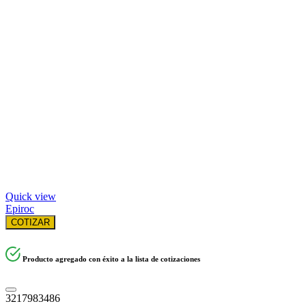
Quick view
Epiroc
COTIZAR
Producto agregado con éxito a la lista de cotizaciones
3217983486