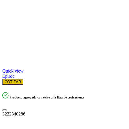
Quick view
Epiroc
COTIZAR
Producto agregado con éxito a la lista de cotizaciones
3222340286