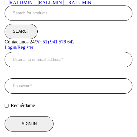
Contáctanos 24/7
(+51) 941 578 642
Login/Register
Recuérdame