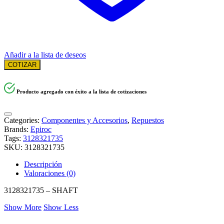
Añadir a la lista de deseos
COTIZAR
Producto agregado con éxito a la lista de cotizaciones
Categories:
Componentes y Accesorios
,
Repuestos
Brands:
Epiroc
Tags:
3128321735
SKU:
3128321735
Descripción
Valoraciones (0)
3128321735 – SHAFT
Show More
Show Less