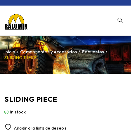
Inicio
/
Componentes y Accesorios
/
Repuestos
/
SLIDING PIECE
SLIDING PIECE
In stock
Añadir a la lista de deseos