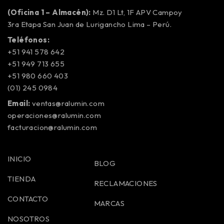
(Oficina 1 – Almacén):
Mz. D1 Lt, 1F APV Campoy
3ra Etapa San Juan de Lurigancho Lima – Perú.
Teléfonos:
+51 941 578 642
+51 949 713 655
+51 980 660 403
(01) 245 0984
Email:
ventas@ralumin.com
operaciones@ralumin.com
facturacion@ralumin.com
INICIO
BLOG
TIENDA
RECLAMACIONES
CONTACTO
MARCAS
NOSOTROS