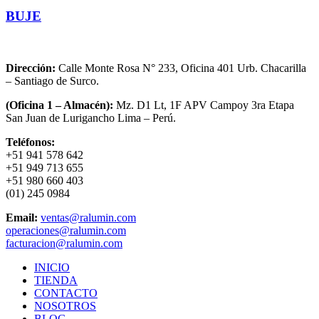
BUJE
Dirección:
Calle Monte Rosa N° 233, Oficina 401 Urb. Chacarilla
– Santiago de Surco.
(Oficina 1 – Almacén):
Mz. D1 Lt, 1F APV Campoy 3ra Etapa
San Juan de Lurigancho Lima – Perú.
Teléfonos:
+51 941 578 642
+51 949 713 655
+51 980 660 403
(01) 245 0984
Email:
ventas@ralumin.com
operaciones@ralumin.com
facturacion@ralumin.com
INICIO
TIENDA
CONTACTO
NOSOTROS
BLOG