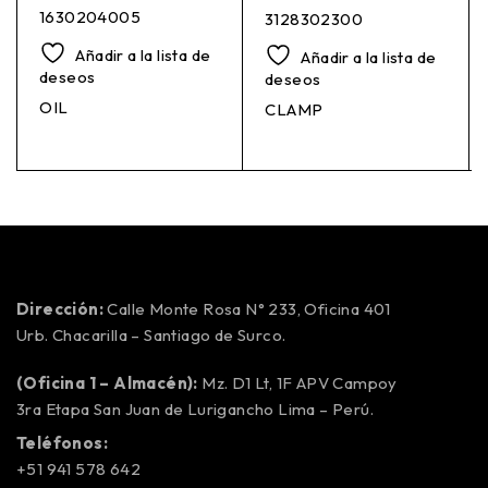
1630204005
3128302300
Añadir a la lista de
Añadir a la lista de
deseos
deseos
OIL
CLAMP
Dirección:
Calle Monte Rosa N° 233, Oficina 401
Urb. Chacarilla – Santiago de Surco.
(Oficina 1 – Almacén):
Mz. D1 Lt, 1F APV Campoy
3ra Etapa San Juan de Lurigancho Lima – Perú.
Teléfonos:
+51 941 578 642