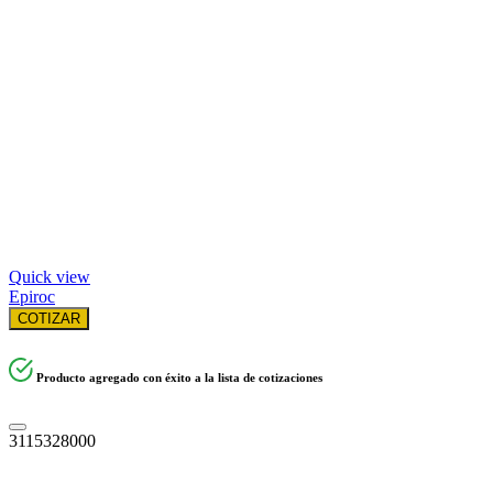
Quick view
Epiroc
COTIZAR
Producto agregado con éxito a la lista de cotizaciones
3115328000