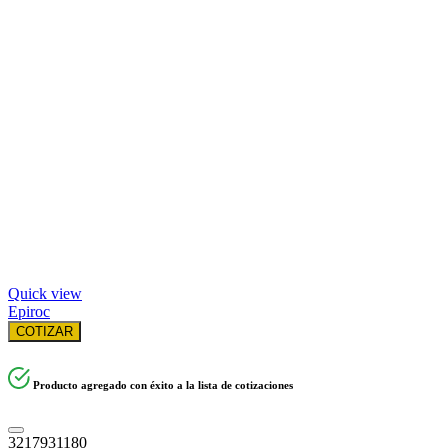
Quick view
Epiroc
COTIZAR
Producto agregado con éxito a la lista de cotizaciones
3217931180