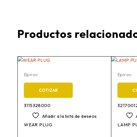
Productos relacionad
Epiroc
Epiroc
COTIZAR
C
3115328000
3217001
os
Añadir a la lista de deseos
WEAR PLUG
LAMP P