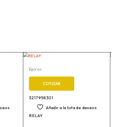
Epiroc
Epiro
COTIZAR
3217958301
3217
deseos
Añadir a la lista de deseos
RELAY
SCR