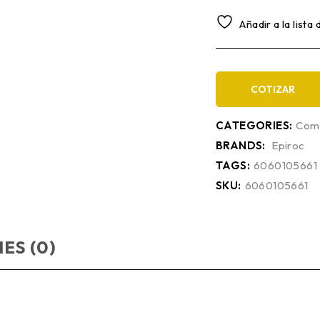
Añadir a la lista
COTIZAR
CATEGORIES:
Comp
BRANDS:
Epiroc
TAGS:
6060105661
SKU:
6060105661
ES (0)