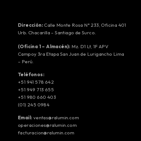
Dirección:
Calle Monte Rosa N° 233, Oficina 401
Urb. Chacarilla – Santiago de Surco.
(Oficina 1 – Almacén):
Mz. D1 Lt, 1F APV
Campoy 3ra Etapa San Juan de Lurigancho Lima
– Perú.
Teléfonos:
+51 941 578 642
+51 949 713 655
+51 980 660 403
(01) 245 0984
Email:
ventas@ralumin.com
operaciones@ralumin.com
facturacion@ralumin.com