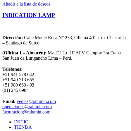
Añadir a la lista de deseos
INDICATION LAMP
Dirección:
Calle Monte Rosa N° 233, Oficina 401 Urb. Chacarilla
– Santiago de Surco.
(Oficina 1 – Almacén):
Mz. D1 Lt, 1F APV Campoy 3ra Etapa
San Juan de Lurigancho Lima – Perú.
Teléfonos:
+51 941 578 642
+51 949 713 655
+51 980 660 403
(01) 245 0984
Email:
ventas@ralumin.com
operaciones@ralumin.com
facturacion@ralumin.com
INICIO
TIENDA