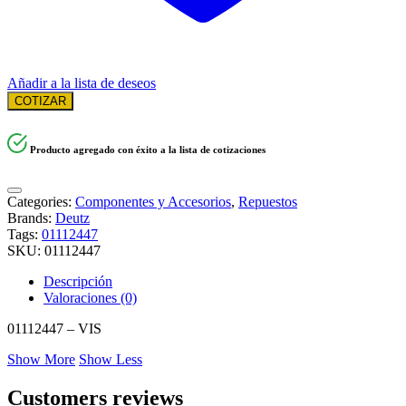
Añadir a la lista de deseos
COTIZAR
Producto agregado con éxito a la lista de cotizaciones
Categories:
Componentes y Accesorios
,
Repuestos
Brands:
Deutz
Tags:
01112447
SKU:
01112447
Descripción
Valoraciones (0)
01112447 – VIS
Show More
Show Less
Customers reviews