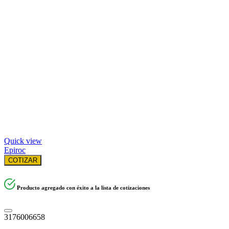
Quick view
Epiroc
COTIZAR
Producto agregado con éxito a la lista de cotizaciones
3176006658