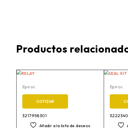
Productos relacionad
Epiroc
Epiroc
COTIZAR
C
3217958301
322234
os
Añadir a la lista de deseos