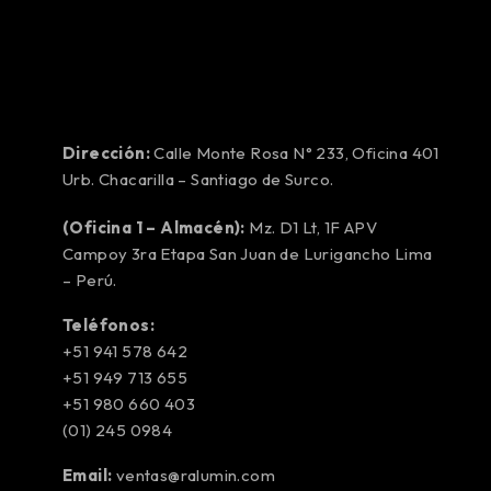
Dirección:
Calle Monte Rosa N° 233, Oficina 401
Urb. Chacarilla – Santiago de Surco.
(Oficina 1 – Almacén):
Mz. D1 Lt, 1F APV
Campoy 3ra Etapa San Juan de Lurigancho Lima
– Perú.
Teléfonos:
+51 941 578 642
+51 949 713 655
+51 980 660 403
(01) 245 0984
Email:
ventas@ralumin.com