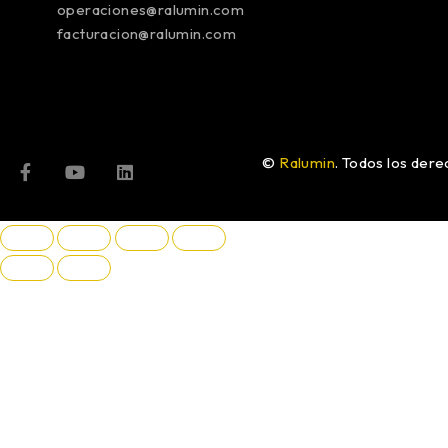
operaciones@ralumin.com
facturacion@ralumin.com
©
Ralumin
. Todos los der