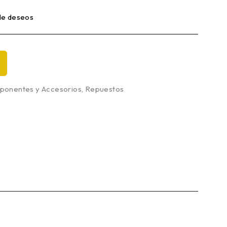
 de deseos
onentes y Accesorios
,
Repuestos
9