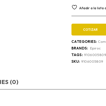
Añadir a la lista
COTIZAR
CATEGORIES:
Comp
BRANDS:
Epiroc
TAGS:
910600580
SKU:
9106005809
ES (0)