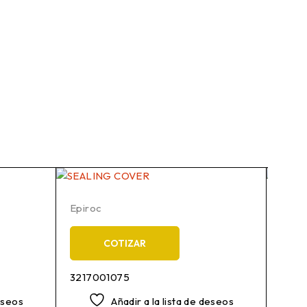
Epiroc
Epiro
COTIZAR
3217001075
3217
deseos
Añadir a la lista de deseos