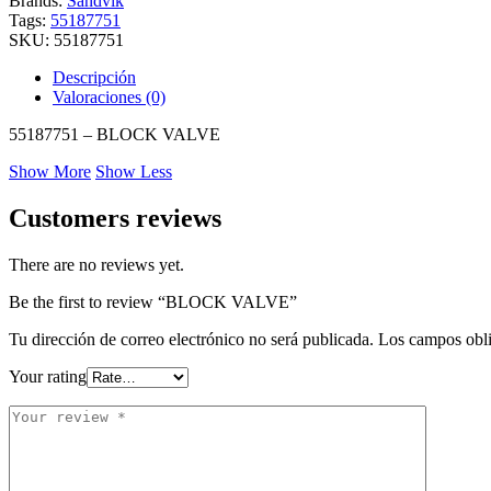
Brands:
Sandvik
Tags:
55187751
SKU:
55187751
Descripción
Valoraciones (0)
55187751 – BLOCK VALVE
Show More
Show Less
Customers reviews
There are no reviews yet.
Be the first to review “BLOCK VALVE”
Tu dirección de correo electrónico no será publicada.
Los campos obli
Your rating