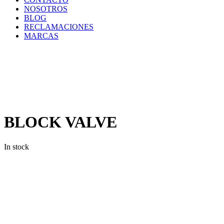
NOSOTROS
BLOG
RECLAMACIONES
MARCAS
Inicio
/
Componentes
y
Accesorios
/
Repuestos
/
BLOCK
VALVE
BLOCK VALVE
In stock