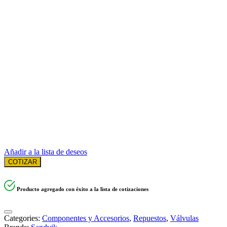
Añadir a la lista de deseos
COTIZAR
Producto agregado con éxito a la lista de cotizaciones
Categories:
Componentes y Accesorios
,
Repuestos
,
Válvulas