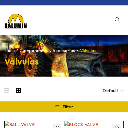
Inicio
/
Componentes y Accesorios
/
Válvulas
Válvulas
Default
Filter