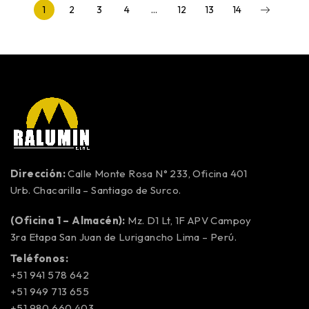
1
2
3
4
…
12
13
14
Dirección:
Calle Monte Rosa N° 233, Oficina 401
Urb. Chacarilla – Santiago de Surco.
(Oficina 1 – Almacén):
Mz. D1 Lt, 1F APV Campoy
3ra Etapa San Juan de Lurigancho Lima – Perú.
Teléfonos:
+51 941 578 642
+51 949 713 655
+51 980 660 403