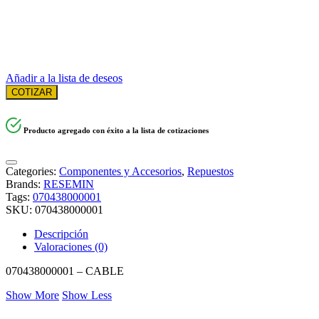
Añadir a la lista de deseos
COTIZAR
Producto agregado con éxito a la lista de cotizaciones
Categories:
Componentes y Accesorios
,
Repuestos
Brands:
RESEMIN
Tags:
070438000001
SKU:
070438000001
Descripción
Valoraciones (0)
070438000001 – CABLE
Show More
Show Less