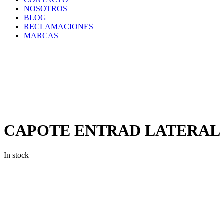
NOSOTROS
BLOG
RECLAMACIONES
MARCAS
Inicio
/
Componentes
y
Accesorios
/
Repuestos
/
CAPOTE
ENTRAD
LATERAL
CAPOTE ENTRAD LATERAL
In stock