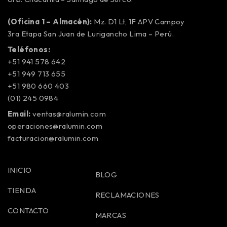
(Oficina 1 – Almacén):
Mz. D1 Lt, 1F APV Campoy
3ra Etapa San Juan de Lurigancho Lima – Perú.
Teléfonos:
+51 941 578 642
+51 949 713 655
+51 980 660 403
(01) 245 0984
Email:
ventas@ralumin.com
operaciones@ralumin.com
facturacion@ralumin.com
INICIO
BLOG
TIENDA
RECLAMACIONES
CONTACTO
MARCAS