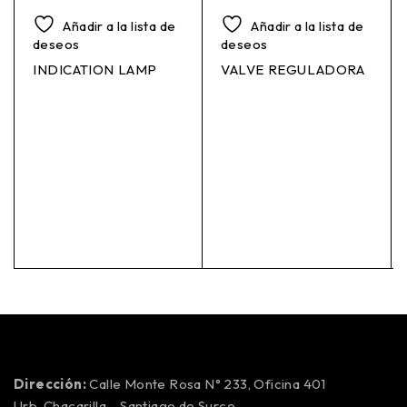
Añadir a la lista de
Añadir a la lista de
deseos
deseos
INDICATION LAMP
VALVE REGULADORA
Dirección:
Calle Monte Rosa N° 233, Oficina 401
Urb. Chacarilla – Santiago de Surco.