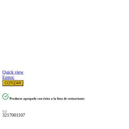
Quick view
Epiroc
COTIZAR
Producto agregado con éxito a la lista de cotizaciones
3217001107