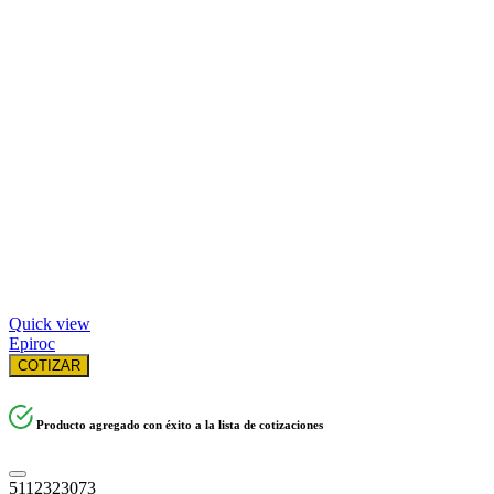
Quick view
Epiroc
COTIZAR
Producto agregado con éxito a la lista de cotizaciones
5112323073