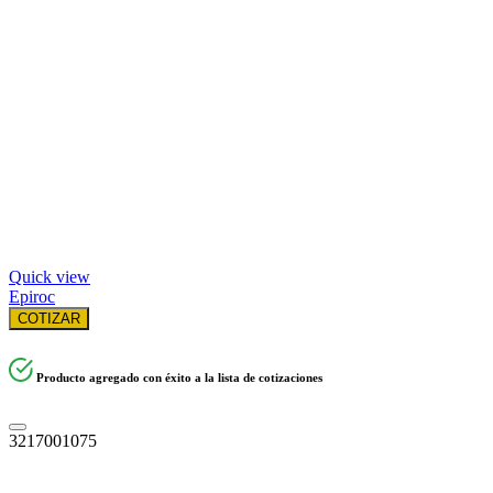
Quick view
Epiroc
COTIZAR
Producto agregado con éxito a la lista de cotizaciones
3217001075