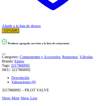
Añadir a la lista de deseos
COTIZAR
Producto agregado con éxito a la lista de cotizaciones
Categories:
Componentes y Accesorios
,
Repuestos
,
Válvulas
Brands:
Epiroc
Tags:
3217860092
SKU:
3217860092
Descripción
Valoraciones (0)
3217860092 – PILOT VALVE
Show More
Show Less