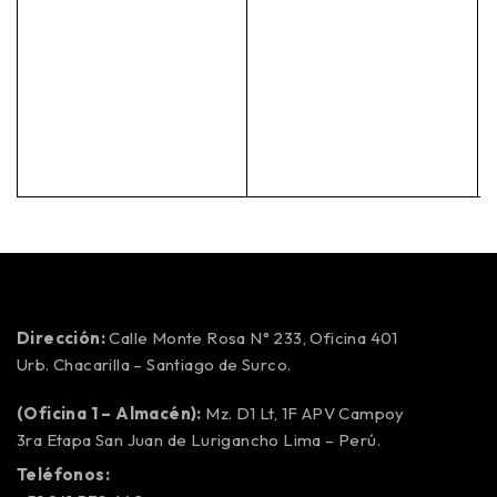
Dirección:
Calle Monte Rosa N° 233, Oficina 401
Urb. Chacarilla – Santiago de Surco.
(Oficina 1 – Almacén):
Mz. D1 Lt, 1F APV Campoy
3ra Etapa San Juan de Lurigancho Lima – Perú.
Teléfonos: