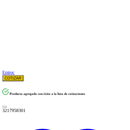
Epiroc
COTIZAR
Producto agregado con éxito a la lista de cotizaciones
3217958301