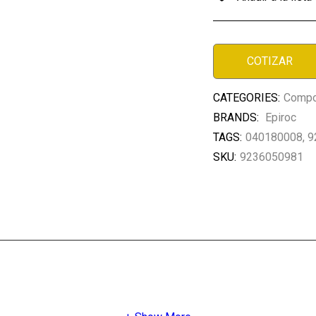
COTIZAR
CATEGORIES:
Compo
BRANDS:
Epiroc
TAGS:
040180008
,
9
SKU:
9236050981