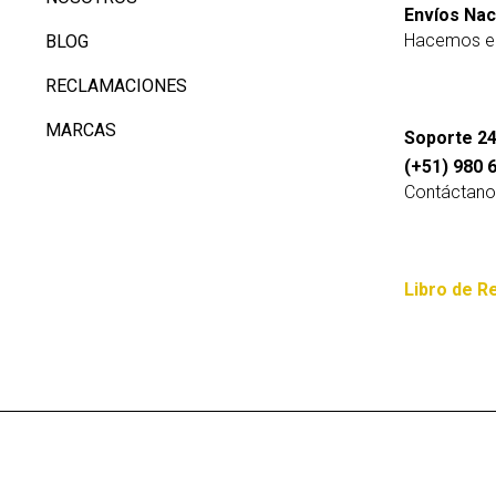
Envíos Nac
Hacemos en
BLOG
RECLAMACIONES
MARCAS
Soporte 24
(+51) 980 
Contáctano
Libro de R
derechos reservados – Web Elaborada por: My Idea Graphic Des
S.A.C y DarDel