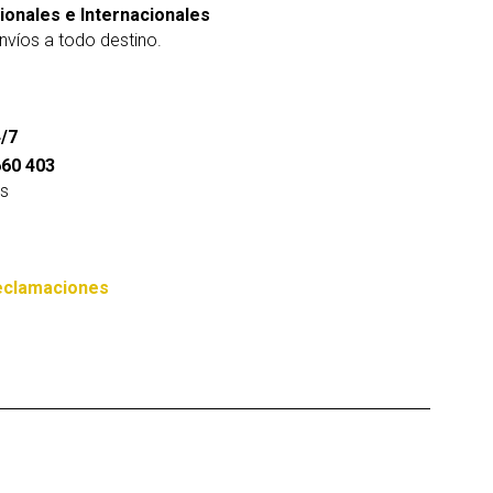
ionales e Internacionales
víos a todo destino.
/7
660 403
s
eclamaciones
ign