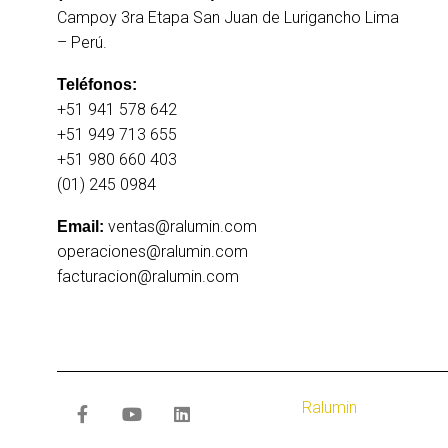
Campoy 3ra Etapa San Juan de Lurigancho Lima
– Perú.
Teléfonos:
+51 941 578 642
+51 949 713 655
+51 980 660 403
(01) 245 0984
ventas@ralumin.com
Email:
operaciones@ralumin.com
facturacion@ralumin.com
©
Ralumin
. Todos los 