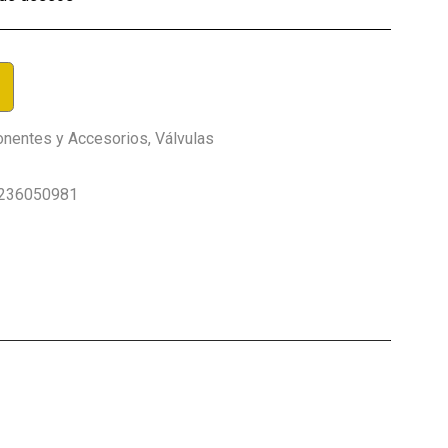
nentes y Accesorios
,
Válvulas
236050981