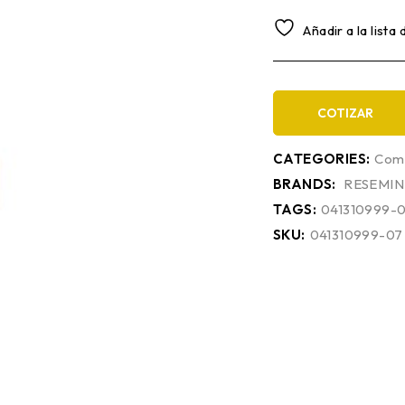
Añadir a la lista
COTIZAR
CATEGORIES:
Comp
BRANDS:
RESEMIN
TAGS:
041310999-
SKU:
041310999-07