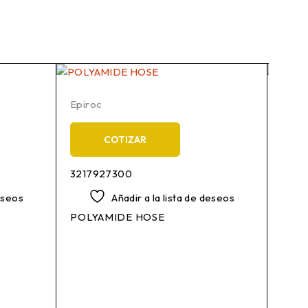
Epiroc
Epiro
COTIZAR
3217927300
3217
deseos
Añadir a la lista de deseos
POLYAMIDE HOSE
RELA