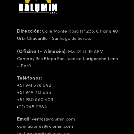
Dirección:
Calle Monte Rosa N° 233, Oficina 401
Urb. Chacarilla – Santiago de Surco.
(Oficina 1 – Almacén):
Mz. D1 Lt, 1F APV
Campoy 3ra Etapa San Juan de Lurigancho Lima
– Perú.
Teléfonos:
+51 941 578 642
+51 949 713 655
+51 980 660 403
(01) 245 0984
Email:
ventas@ralumin.com
operaciones@ralumin.com
facturacion@ralumin.com