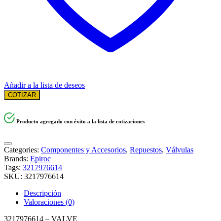
Añadir a la lista de deseos
COTIZAR
Producto agregado con éxito a la lista de cotizaciones
Categories:
Componentes y Accesorios
,
Repuestos
,
Válvulas
Brands:
Epiroc
Tags:
3217976614
SKU:
3217976614
Descripción
Valoraciones (0)
3217976614 – VALVE