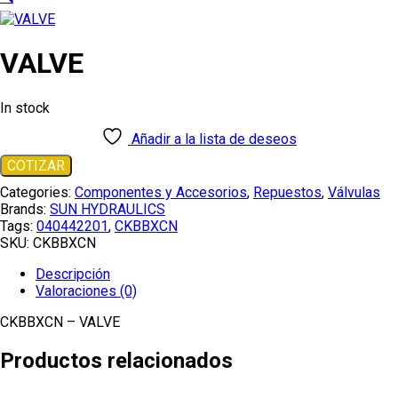
VALVE
In stock
Añadir a la lista de deseos
COTIZAR
Categories:
Componentes y Accesorios
,
Repuestos
,
Válvulas
Brands:
SUN HYDRAULICS
Tags:
040442201
,
CKBBXCN
SKU:
CKBBXCN
Descripción
Valoraciones (0)
CKBBXCN – VALVE
Productos relacionados